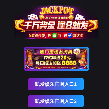
凯发娱乐官网入口1
凯发娱乐官网入口2