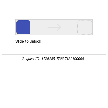
Ezpay(中国)
艾迪出版物
>
>
艾
《2024节能与新能源汽车年鉴》
研
迪
Ezpay(中
究
出
国)
售
发布日期：2025-07-07 16:40
价：
成
版
980
果
本书整合
物
140+专家洞
见，解析纯
电动/燃料电
池等8大领
域，梳理46
区域产业生
态、136家企
业成果及13国
海外动态，
收录1000+行
业事件与43项
创新案例，
给予政策解
读、标准规范
及开展路径权
威指南，覆
盖全产业链战
略参考。
上一篇：
下一篇：
工信装备工程研究院（北京）有限公
司 版权所有©2018-4-27
京ICP备18021518号