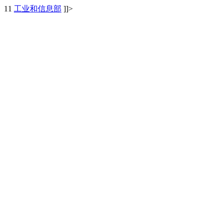
1
1
工业和信息部
]]>