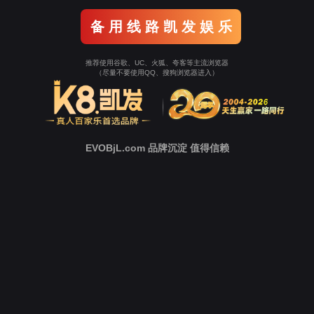
备 用 线 路 凯 发 娱 乐
推荐使用谷歌、UC、火狐、夸客等主流浏览器
（尽量不要使用QQ、搜狗浏览器进入）
EVOBjL.com 品牌沉淀 值得信赖