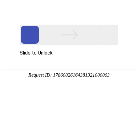
Ezpay(中国)
时政要闻
>
>
习近平回信勉励中国青年五四奖章暨新时
代青年先锋奖获奖者代表：胸怀远大理想
党
时
矢志拼搏奋斗 带动广大青年把个人追求融
Ezpay(中
入国家开展大局
建
政
国)
发布日期：2026-05-03 17:45
工
要
习近平回信勉励
作
闻
中国青年五四奖
章暨新时代青年
先锋奖获奖者代
表
胸怀远大理想矢
志拼搏奋斗
带动广大青年把
个人追求融入国