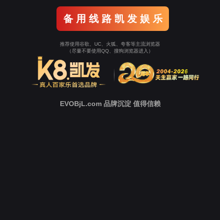
备 用 线 路 凯 发 娱 乐
推荐使用谷歌、UC、火狐、夸客等主流浏览器
（尽量不要使用QQ、搜狗浏览器进入）
EVOBjL.com 品牌沉淀 值得信赖