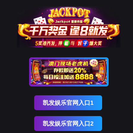
凯发娱乐官网入口1
凯发娱乐官网入口2